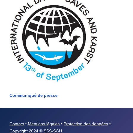
Communiqué de presse
Contact
•
Mentions légales
•
Protection des données
•
Copyright 2024 ©
SSS-SGH