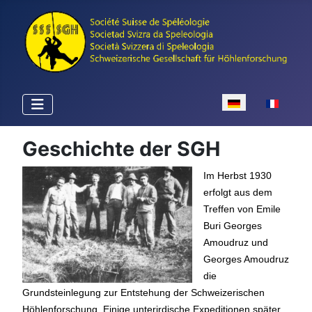
Sprache auswähle
Geschichte der SGH
Im Herbst 1930
erfolgt aus dem
Treffen von Emile
Buri Georges
Amoudruz und
Georges Amoudruz
die
Grundsteinlegung zur Entstehung der Schweizerischen
Höhlenforschung. Einige unterirdische Expeditionen später