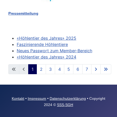
Pressemitteilung
«Höhlentier des Jahres» 2025
Faszinierende Höhlentiere
Neues Passwort zum Member-Bereich
«Höhlentier des Jahres» 2024
1
2
3
4
5
6
7
Seite 1 von 7
Kontakt
•
Impressum
•
Datenschutzerklärung
• Copyright
2024 ©
SSS-SGH