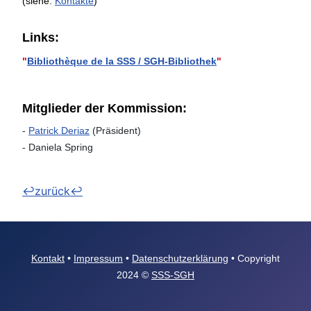
(siehe:
Kontakte
)
Links:
"
Bibliothèque de la SSS / SGH-Bibliothek
"
Mitglieder der Kommission:
-
Patrick Deriaz
(Präsident)
- Daniela Spring
↩zurück↩
Kontakt
•
Impressum
•
Datenschutzerklärung
• Copyright
2024 ©
SSS-SGH