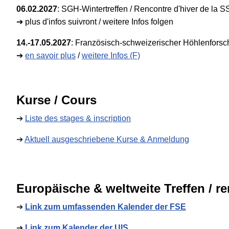
06.02.2027
:
SGH-Wintertreffen / Rencontre d'hiver de la S
➔
plus d'infos suivront / weitere Infos folgen
14.-17.05.2027
: Französisch-schweizerischer Höhlenforsc
➔
en savoir plus
/
weitere Infos (F)
Kurse / Cours
➔
Liste des stages & inscription
➔
Aktuell ausgeschriebene Kurse & Anmeldung
Europäische & weltweite Treffen / 
➔
Link zum umfassenden Kalender der FSE
➔
Link zum Kalender der UIS