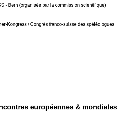
SS - Bern (organisée par la commission scientifique)
her-Kongress / Congrès franco-suisse des spéléologues
rencontres européennes & mondiales