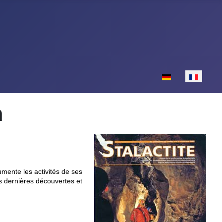
Sélectionnez votr
n
umente les activités de ses
es dernières découvertes et