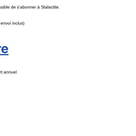
ible de s'abonner à Stalactite.
envoi inclus)
re
rt annuel