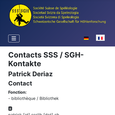
Sélectionnez votr
Contacts SSS / SGH-
Kontakte
Patrick Deriaz
Contact
Fonction:
- bibliothèque / Bibliothek
Adresse:
patrick [at] ssslib [dot] ch