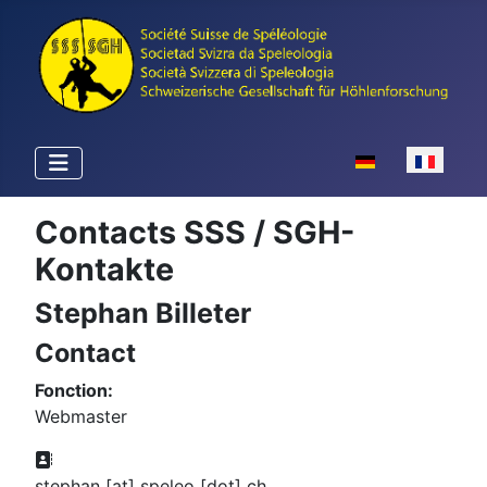
Sélectionnez votr
Contacts SSS / SGH-
Kontakte
Stephan Billeter
Contact
Fonction:
Webmaster
Adresse:
stephan [at] speleo [dot] ch