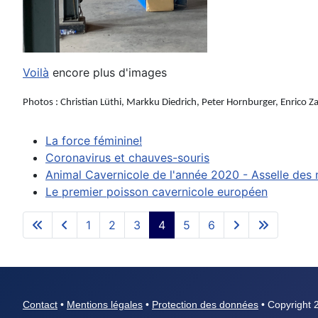
Voilà
encore plus d'images
Photos :
Christian Lüthi, Markku Diedrich, Peter Hornburger, Enrico Za
La force féminine!
Coronavirus et chauves-souris
Animal Cavernicole de l'année 2020 - Asselle des
Le premier poisson cavernicole européen
1
2
3
4
5
6
Contact
•
Mentions légales
•
Protection des données
• Copyright